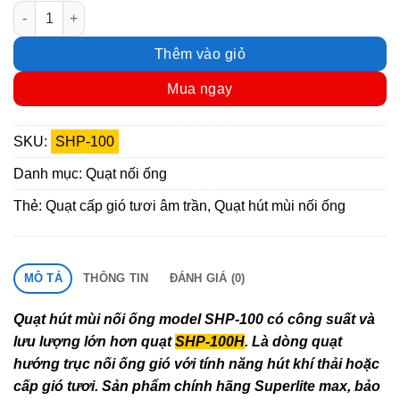
Quạt hút mùi nối ống phi 100- công suất cao hơn số lượng
Thêm vào giỏ
Mua ngay
SKU:
SHP-100
Danh mục:
Quạt nối ống
Thẻ:
Quạt cấp gió tươi âm trần
,
Quạt hút mùi nối ống
MÔ TẢ
THÔNG TIN
ĐÁNH GIÁ (0)
Quạt hút mùi nối ống model SHP-100 có công suất và
lưu lượng lớn hơn quạt
SHP-100H
. Là dòng quạt
hướng trục nối ống gió với tính năng hút khí thải hoặc
cấp gió tươi. Sản phẩm chính hãng Superlite max, bảo