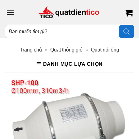
Bỏ
qua
nội
dung
Tìm
kiếm
sản
phẩm
Trang chủ
»
Quạt thông gió
»
Quạt nối ống
DANH MỤC LỰA CHỌN