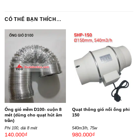
CÓ THỂ BẠN THÍCH…
Ống gió mềm D100- cuộn 8
Quạt thông gió nối ống phi
mét (dùng cho quạt hút âm
150
trần)
Phi 100, dài 8 mét
540m3/h, 75w
140.000
₫
980.000
₫