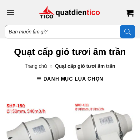
Bỏ
qua
nội
dung
Tìm
kiếm
sản
phẩm
Quạt cấp gió tươi âm trần
Trang chủ
»
Quạt cấp gió tươi âm trần
DANH MỤC LỰA CHỌN