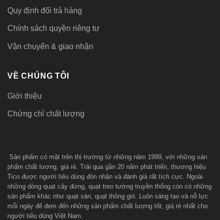
Quy định đổi trả hàng
nơi cần dùng. Cũng giống như
điều hòa không khí
, vị trí
lắp cách xa vị trí cần dùng, vì thế không gây ra tiếng ồn khó
Chính sách quyền riêng tư
chịu. Đây là điểm cộng so với những loại quạt thông gió
Vận chuyển & giao nhận
gia đình.
Dễ dàng tháo lắp bảo dưỡng khi cần. Với thiết kế thân
VỀ CHÚNG TÔI
quạt có thể tách rời với ống nối, vì vậy khi cần bảo dưỡng
bạn có thể dễ dàng tháo ra mà không cần đụng đến đường
Giới thiệu
ống.
Chứng chỉ chất lượng
Khó khăn khi sử dụng quạt cấp gió tươi âm trần
Quạt thông gió nối ống lắp đặt thì rất đơn giản. Nhưng hệ
thống đường ống kết nối với quạt mới là điều phức tạp.
Sản phẩm có mặt trên thị trường từ những năm 1999, với những sản
Cần có thợ thi công chuyên về mảng này.
phẩm chất lượng, giá rẻ. Trải qua gần 20 năm phát triển, thương hiệu
Tico được người tiêu dùng đón nhận và đánh giá rất tích cực. Ngoài
những dòng quạt cây đứng, quạt treo tường truyền thống còn có những
Quạt hút nối ống gió có những loại nào
sản phẩm khác như quạt sàn, quạt thông gió. Luôn sáng tạo và nỗ lực
Trên thị trường có nhiều thương hiệu và thiết kế quạt cấp
mỗi ngày để đem đến những sản phẩm chất lượng tốt, giá rẻ nhất cho
gió tươi âm trần khác nhau. Có loại chất liệu nhựa, có loại
người tiêu dùng Việt Nam.