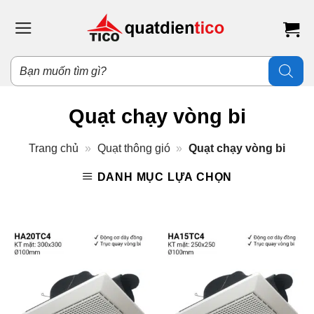
Bỏ
qua
nội
dung
Tìm
kiếm
sản
phẩm
Quạt chạy vòng bi
Trang chủ
»
Quạt thông gió
»
Quạt chạy vòng bi
DANH MỤC LỰA CHỌN