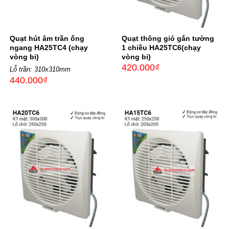
Quạt hút âm trần ống
Quạt thông gió gắn tường
ngang HA25TC4 (chạy
1 chiều HA25TC6(chạy
vòng bi)
vòng bi)
420.000
₫
Lỗ trần: 310x310mm
440.000
₫