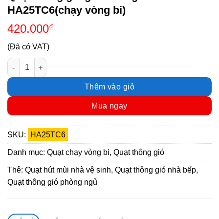
HA25TC6(chạy vòng bi)
420.000
₫
(Đã có VAT)
Quạt thông gió gắn tường 1 chiều HA25TC6(chạy vòng bi) số 
Thêm vào giỏ
Mua ngay
SKU:
HA25TC6
Danh mục:
Quạt chạy vòng bi
,
Quạt thông gió
Thẻ:
Quạt hút mùi nhà vệ sinh
,
Quạt thông gió nhà bếp
,
Quạt thông gió phòng ngủ