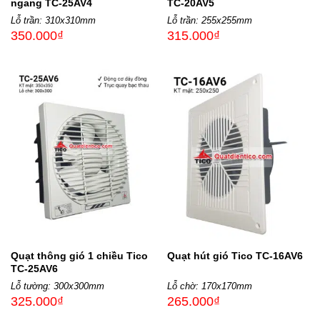
ngang TC-25AV4
TC-20AV5
Lỗ trần: 310x310mm
Lỗ trần: 255x255mm
350.000
₫
315.000
₫
Quạt thông gió 1 chiều Tico
Quạt hút gió Tico TC-16AV6
TC-25AV6
Lỗ tường: 300x300mm
Lỗ chờ: 170x170mm
325.000
₫
265.000
₫