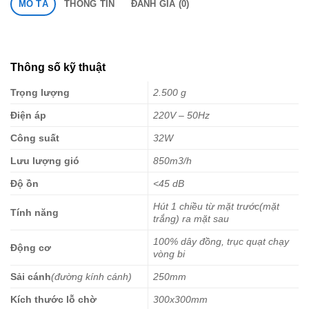
MÔ TẢ
THÔNG TIN
ĐÁNH GIÁ (0)
Thông số kỹ thuật
Trọng lượng
2.500 g
Điện áp
220V – 50Hz
Công suất
32W
Lưu lượng gió
850m3/h
Độ ồn
<45 dB
Hút 1 chiều từ mặt trước(mặt
Tính năng
trắng) ra mặt sau
100% dây đồng, trục quạt chạy
Động cơ
vòng bi
Sải cánh
(đường kính cánh)
250mm
Kích thước lỗ chờ
300x300mm