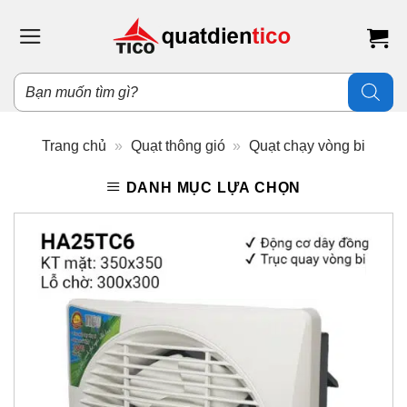
Bỏ
qua
nội
dung
Tìm
kiếm
sản
phẩm
Trang chủ
»
Quạt thông gió
»
Quạt chạy vòng bi
DANH MỤC LỰA CHỌN