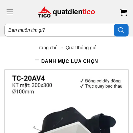
Bỏ
qua
nội
dung
Tìm
kiếm
sản
phẩm
Trang chủ
»
Quạt thông gió
DANH MỤC LỰA CHỌN