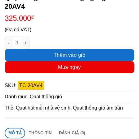
20AV4
325.000
₫
(Đã có VAT)
Quạt hút gió âm trần ống ngang TC-20AV4 số lượng
Thêm vào giỏ
Mua ngay
SKU:
TC-20AV4
Danh mục:
Quạt thông gió
Thẻ:
Quạt hút mùi nhà vệ sinh
,
Quạt thông gió âm trần
MÔ TẢ
THÔNG TIN
ĐÁNH GIÁ (0)