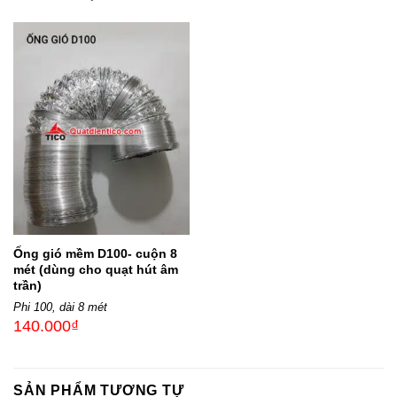
Ống gió mềm D100- cuộn 8
mét (dùng cho quạt hút âm
trần)
Phi 100, dài 8 mét
140.000
₫
SẢN PHẨM TƯƠNG TỰ