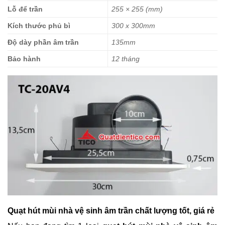
Lỗ để trần
255 × 255 (mm)
Kích thước phủ bì
300 x 300mm
Độ dày phần âm trần
135mm
Bảo hành
12 tháng
Quạt hút mùi nhà vệ sinh âm trần chất lượng tốt, giá rẻ