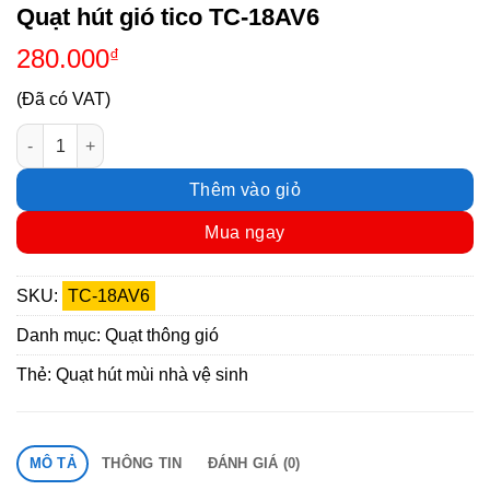
Quạt hút gió tico TC-18AV6
280.000
₫
(Đã có VAT)
Quạt hút gió tico TC-18AV6 số lượng
Thêm vào giỏ
Mua ngay
SKU:
TC-18AV6
Danh mục:
Quạt thông gió
Thẻ:
Quạt hút mùi nhà vệ sinh
MÔ TẢ
THÔNG TIN
ĐÁNH GIÁ (0)