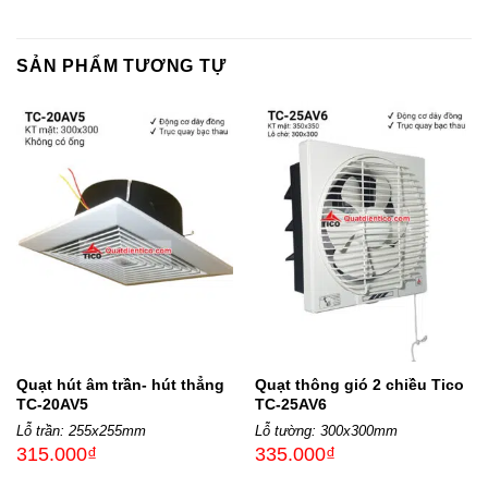
SẢN PHẨM TƯƠNG TỰ
Quạt hút âm trần- hút thẳng
Quạt thông gió 2 chiều Tico
TC-20AV5
TC-25AV6
Lỗ trần: 255x255mm
Lỗ tường: 300x300mm
315.000
₫
335.000
₫