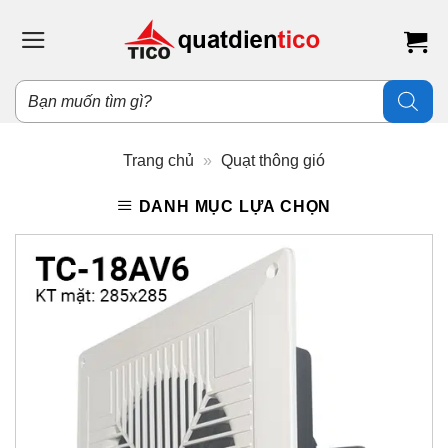
Bỏ
qua
nội
dung
Tìm
kiếm
sản
phẩm
Trang chủ
»
Quạt thông gió
DANH MỤC LỰA CHỌN