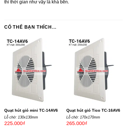
thì thời gian như vậy là khá bền.
CÓ THỂ BẠN THÍCH…
Quạt hút gió mini TC-14AV6
Quạt hút gió Tico TC-16AV6
Lỗ chờ: 130x130mm
Lỗ chờ: 170x170mm
225.000
₫
265.000
₫