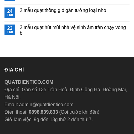
6
chạy
mùi
có
model
vòng
nhà
bình
quạt
2 mẫu quạt thông gió gắn tường loại nhỏ
24
bi
vệ
luận
thông
ở
Th8
sinh(toilet,
Không
gió
2
wc)
có
300×300
lưu
tốt
bình
mới
ý
nhất
2 mẫu quạt hút mùi nhà vệ sinh âm trần chạy vòng
23
luận
nhất
khi
hiện
ở
Th8
bi
mua
nay
2
quạt
Không
mẫu
thông
có
quạt
gió
bình
thông
phòng
luận
gió
ngủ
ở
gắn
2
tường
mẫu
loại
quạt
nhỏ
ĐỊA CHỈ
hút
mùi
nhà
QUATDIENTICO.COM
vệ
sinh
Địa chỉ: Gần số 135 Trần Hoà, Định Công Hạ, Hoàng Mai,
âm
trần
Hà Nội.
chạy
vòng
Email: admin@quatdientico.com
bi
Điện thoại:
0898.839.833
(Gọi trước khi đến)
Giờ làm việc: 9g đến 18g thứ 2 đến thứ 7.