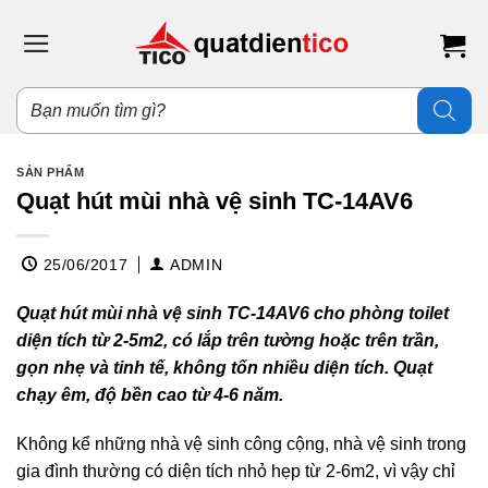
Bỏ
qua
nội
dung
Tìm
kiếm
sản
phẩm
SẢN PHẨM
Quạt hút mùi nhà vệ sinh TC-14AV6
25/06/2017
ADMIN
Quạt hút mùi nhà vệ sinh TC-14AV6 cho phòng toilet
diện tích từ 2-5m2, có lắp trên tường hoặc trên trần,
gọn nhẹ và tinh tế, không tốn nhiều diện tích. Quạt
chạy êm, độ bền cao từ 4-6 năm.
Không kể những nhà vệ sinh công cộng, nhà vệ sinh trong
gia đình thường có diện tích nhỏ hẹp từ 2-6m2, vì vậy chỉ