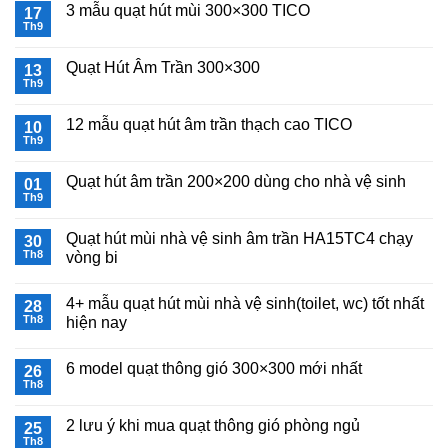
3 mẫu quạt hút mùi 300×300 TICO
17
Th9
Không
có
bình
Quạt Hút Âm Trần 300×300
13
luận
ở
Th9
Không
3
có
mẫu
bình
quạt
12 mẫu quạt hút âm trần thạch cao TICO
10
luận
hút
ở
Th9
Không
mùi
Quạt
có
300×300
Hút
bình
TICO
Âm
Quạt hút âm trần 200×200 dùng cho nhà vệ sinh
01
luận
Trần
ở
Th9
Không
300×300
12
có
mẫu
bình
quạt
Quạt hút mùi nhà vệ sinh âm trần HA15TC4 chạy
30
luận
hút
ở
Th8
vòng bi
âm
Quạt
trần
Không
hút
thạch
có
âm
cao
4+ mẫu quạt hút mùi nhà vệ sinh(toilet, wc) tốt nhất
28
bình
trần
TICO
luận
200×200
Th8
hiện nay
ở
dùng
Quạt
Không
cho
hút
có
nhà
6 model quạt thông gió 300×300 mới nhất
mùi
26
bình
vệ
nhà
luận
sinh
Th8
Không
vệ
ở
có
sinh
4+
bình
âm
mẫu
2 lưu ý khi mua quạt thông gió phòng ngủ
25
luận
trần
quạt
ở
Th8
HA15TC4
hút
Không