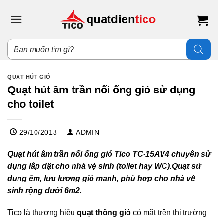
Bỏ
qua
nội
dung
Tìm
kiếm
sản
phẩm
QUẠT HÚT GIÓ
Quạt hút âm trần nối ống gió sử dụng
cho toilet
29/10/2018
ADMIN
Quạt hút âm trần nối ống gió Tico TC-15AV4 chuyên sử
dụng lắp đặt cho nhà vệ sinh (toilet hay WC).Quạt sử
dụng êm, lưu lượng gió mạnh, phù hợp cho nhà vệ
sinh rộng dưới 6m2.
Tico là thương hiệu
quạt thông gió
có mặt trên thị trường