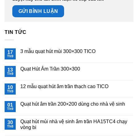
TIN TỨC
3 mẫu quạt hút mùi 300×300 TICO
17
Th9
Không
có
bình
Quạt Hút Âm Trần 300×300
13
luận
ở
Th9
Không
3
có
mẫu
bình
quạt
12 mẫu quạt hút âm trần thạch cao TICO
10
luận
hút
ở
Th9
Không
mùi
Quạt
có
300×300
Hút
bình
TICO
Âm
Quạt hút âm trần 200×200 dùng cho nhà vệ sinh
01
luận
Trần
ở
Th9
Không
300×300
12
có
mẫu
bình
quạt
Quạt hút mùi nhà vệ sinh âm trần HA15TC4 chạy
30
luận
hút
ở
Th8
vòng bi
âm
Quạt
trần
Không
hút
thạch
có
âm