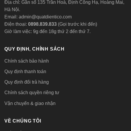
Địa chỉ: Gần số 135 Trần Hoà, Định Công Hạ, Hoàng Mai,
âm
trần
Hà Nội.
chạy
vòng
Email: admin@quatdientico.com
bi
Điện thoại:
0898.839.833
(Gọi trước khi đến)
Giờ làm việc: 9g đến 18g thứ 2 đến thứ 7.
QUY ĐỊNH, CHÍNH SÁCH
Chính sách bảo hành
Quy định thanh toán
Quy định đổi trả hàng
Chính sách quyền riêng tư
Vận chuyển & giao nhận
VỀ CHÚNG TÔI