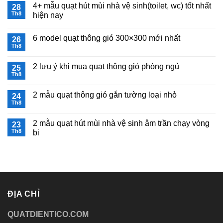
cao
4+ mẫu quạt hút mùi nhà vệ sinh(toilet, wc) tốt nhất
28
bình
trần
TICO
luận
200×200
Th8
hiện nay
ở
dùng
Quạt
Không
cho
hút
có
nhà
6 model quạt thông gió 300×300 mới nhất
mùi
26
bình
vệ
nhà
luận
sinh
Th8
Không
vệ
ở
có
sinh
4+
bình
âm
mẫu
2 lưu ý khi mua quạt thông gió phòng ngủ
25
luận
trần
quạt
ở
Th8
HA15TC4
hút
Không
6
chạy
mùi
có
model
vòng
nhà
bình
quạt
2 mẫu quạt thông gió gắn tường loại nhỏ
24
bi
vệ
luận
thông
ở
Th8
sinh(toilet,
Không
gió
2
wc)
có
300×300
lưu
tốt
bình
mới
ý
nhất
2 mẫu quạt hút mùi nhà vệ sinh âm trần chạy vòng
23
luận
nhất
khi
hiện
ở
Th8
bi
mua
nay
2
quạt
Không
mẫu
thông
có
quạt
gió
bình
thông
phòng
luận
gió
ngủ
ở
gắn
2
tường
mẫu
loại
quạt
nhỏ
ĐỊA CHỈ
hút
mùi
nhà
QUATDIENTICO.COM
vệ
sinh