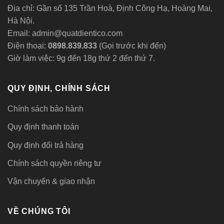
sinh
Địa chỉ: Gần số 135 Trần Hoà, Định Công Hạ, Hoàng Mai,
âm
trần
Hà Nội.
chạy
vòng
Email: admin@quatdientico.com
bi
Điện thoại:
0898.839.833
(Gọi trước khi đến)
Giờ làm việc: 9g đến 18g thứ 2 đến thứ 7.
QUY ĐỊNH, CHÍNH SÁCH
Chính sách bảo hành
Quy định thanh toán
Quy định đổi trả hàng
Chính sách quyền riêng tư
Vận chuyển & giao nhận
VỀ CHÚNG TÔI