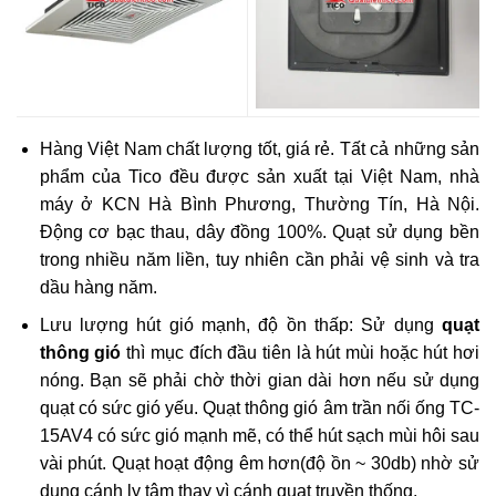
Hàng Việt Nam chất lượng tốt, giá rẻ. Tất cả những sản
phẩm của Tico đều được sản xuất tại Việt Nam, nhà
máy ở KCN Hà Bình Phương, Thường Tín, Hà Nội.
Động cơ bạc thau, dây đồng 100%. Quạt sử dụng bền
trong nhiều năm liền, tuy nhiên cần phải vệ sinh và tra
dầu hàng năm.
Lưu lượng hút gió mạnh, độ ồn thấp: Sử dụng
quạt
thông gió
thì mục đích đầu tiên là hút mùi hoặc hút hơi
nóng. Bạn sẽ phải chờ thời gian dài hơn nếu sử dụng
quạt có sức gió yếu. Quạt thông gió âm trần nối ống TC-
15AV4 có sức gió mạnh mẽ, có thể hút sạch mùi hôi sau
vài phút. Quạt hoạt động êm hơn(độ ồn ~ 30db) nhờ sử
dụng cánh ly tâm thay vì cánh quạt truyền thống.