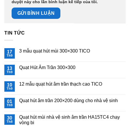
duyệt này cho lần bình luận kế tiếp của tôi.
TIN TỨC
3 mẫu quạt hút mùi 300×300 TICO
17
Th9
Không
có
bình
Quạt Hút Âm Trần 300×300
13
luận
ở
Th9
Không
3
có
mẫu
bình
quạt
12 mẫu quạt hút âm trần thạch cao TICO
10
luận
hút
ở
Th9
Không
mùi
Quạt
có
300×300
Hút
bình
TICO
Âm
Quạt hút âm trần 200×200 dùng cho nhà vệ sinh
01
luận
Trần
ở
Th9
Không
300×300
12
có
mẫu
bình
quạt
Quạt hút mùi nhà vệ sinh âm trần HA15TC4 chạy
30
luận
hút
ở
Th8
vòng bi
âm
Quạt
trần
Không
hút