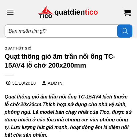
Bỏ
qua
nội
dung
Tìm
kiếm
sản
phẩm
QUẠT HÚT GIÓ
Quạt thông gió âm trần nối ống TC-
15AV4 lỗ chờ 200x200mm
31/10/2018
ADMIN
Quạt thông gió âm trần nối ống TC-15AV4 kích thước
lỗ chờ 20x20cm.Thích hợp sử dụng cho nhà vệ sinh,
phòng ngủ. Là model bán chạy nhất của Tico, được sử
dụng nhiều ở các tòa nhà chung cư, văn phòng công
ty. Lưu lượng hút gió mạnh, hoạt động êm là điểm nổi
bật của sản phẩm.