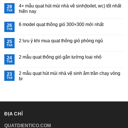
thạch
có
âm
cao
4+ mẫu quạt hút mùi nhà vệ sinh(toilet, wc) tốt nhất
28
bình
trần
TICO
luận
200×200
Th8
hiện nay
ở
dùng
Quạt
Không
cho
hút
có
nhà
6 model quạt thông gió 300×300 mới nhất
mùi
26
bình
vệ
nhà
luận
sinh
Th8
Không
vệ
ở
có
sinh
4+
bình
âm
mẫu
2 lưu ý khi mua quạt thông gió phòng ngủ
25
luận
trần
quạt
ở
Th8
HA15TC4
hút
Không
6
chạy
mùi
có
model
vòng
nhà
bình
quạt
2 mẫu quạt thông gió gắn tường loại nhỏ
24
bi
vệ
luận
thông
ở
Th8
sinh(toilet,
Không
gió
2
wc)
có
300×300
lưu
tốt
bình
mới
ý
nhất
2 mẫu quạt hút mùi nhà vệ sinh âm trần chạy vòng
23
luận
nhất
khi
hiện
ở
Th8
bi
mua
nay
2
quạt
Không
mẫu
thông
có
quạt
gió
bình
thông
phòng
luận
gió
ngủ
ở
gắn
2
tường
mẫu
loại
quạt
nhỏ
ĐỊA CHỈ
hút
mùi
nhà
QUATDIENTICO.COM
vệ