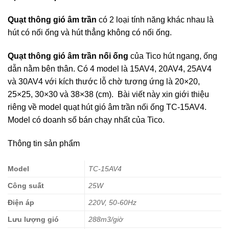
Quạt thông gió âm trần
có 2 loại tính năng khác nhau là
hút có nối ống và hút thẳng không có nối ống.
Quạt thông gió âm trần nối ống
của Tico hút ngang, ống
dẫn nằm bên thân. Có 4 model là 15AV4, 20AV4, 25AV4
và 30AV4 với kích thước lỗ chờ tương ứng là 20×20,
25×25, 30×30 và 38×38 (cm). Bài viết này xin giới thiệu
riêng về model quạt hút gió âm trần nối ống TC-15AV4.
Model có doanh số bán chạy nhất của Tico.
Thông tin sản phẩm
Model
TC-15AV4
Công suất
25W
Điện áp
220V, 50-60Hz
Lưu lượng gió
288m3/giờ